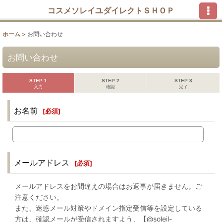
コスメソレイユダイレクトＳＨＯＰ
ホーム
>
お問い合わせ
お問い合わせ
STEP 1
STEP 2
STEP 3
入力
確認
完了
お名前
[
必須
]
メールアドレス
[
必須
]
メールアドレスをお間違えの場合はお返事が届きません。ご
注意ください。
また、迷惑メール対策やドメイン指定受信等を設定している
方は、確認メールが受信されますよう、【@soleil-