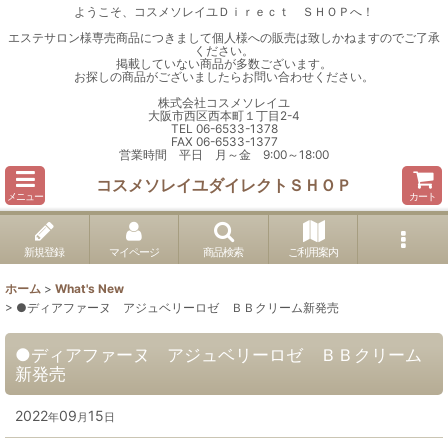
ようこそ、コスメソレイユＤｉｒｅｃｔ ＳＨＯＰへ！
エステサロン様専売商品につきまして個人様への販売は致しかねますのでご了承
ください。
掲載していない商品が多数ございます。
お探しの商品がございましたらお問い合わせください。
株式会社コスメソレイユ
大阪市西区西本町１丁目2-4
TEL 06-6533-1378
FAX 06-6533-1377
営業時間 平日 月～金 9:00～18:00
コスメソレイユダイレクトＳＨＯＰ
メニュー
カート
新規登録
マイページ
商品検索
ご利用案内
ホーム
>
What's New
>
●ディアファーヌ アジュベリーロゼ ＢＢクリーム新発売
●ディアファーヌ アジュベリーロゼ ＢＢクリーム
新発売
2022
09
15
年
月
日