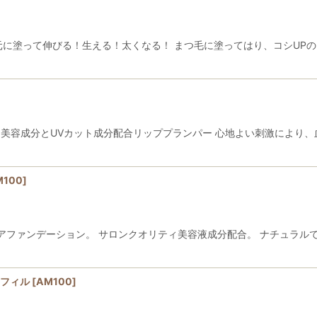
元に塗って伸びる！生える！太くなる！ まつ毛に塗ってはり、コシUP
絞り込む
 美容成分とUVカット成分配合リッププランパー 心地よい刺激により
M100
]
アファンデーション。 サロンクオリティ美容液成分配合。 ナチュラル
 レフィル
[
AM100
]