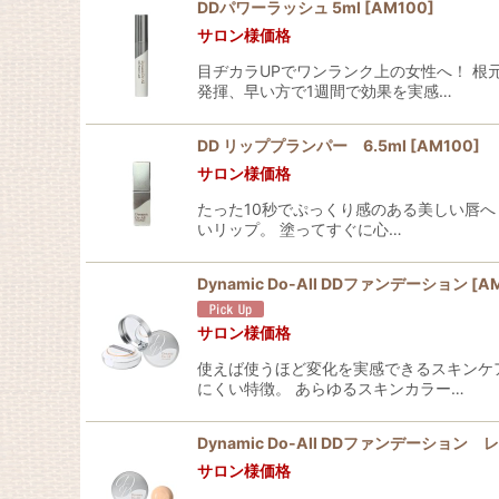
DDパワーラッシュ 5ml
[
AM100
]
サロン様価格
並び順
:
目ヂカラUPでワンランク上の女性へ！ 根
発揮、早い方で1週間で効果を実感…
DD リッププランパー 6.5ml
[
AM100
]
サロン様価格
たった10秒でぷっくり感のある美しい唇へ
いリップ。 塗ってすぐに心…
Dynamic Do-All DDファンデーション
[
A
サロン様価格
使えば使うほど変化を実感できるスキンケ
にくい特徴。 あらゆるスキンカラー…
Dynamic Do-All DDファンデーション
サロン様価格