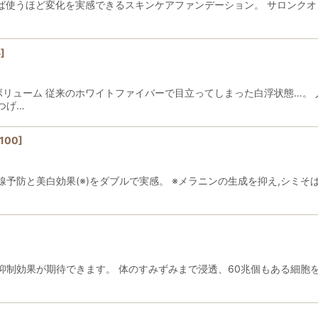
えば使うほど変化を実感できるスキンケアファンデーション。 サロンクオ
8
]
ボリューム 従来のホワイトファイバーで目立ってしまった白浮状態…。
つげ…
100
]
外線予防と美白効果(※)をダブルで実感。 ※メラニンの生成を抑え,シミ
制効果が期待できます。 体のすみずみまで浸透、60兆個もある細胞を