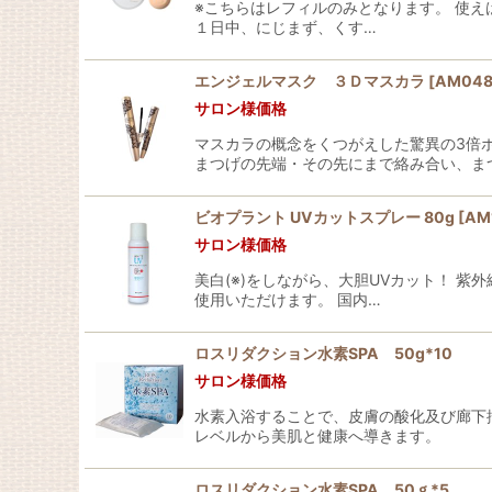
※こちらはレフィルのみとなります。 使
１日中、にじまず、くす…
エンジェルマスク ３Ｄマスカラ
[
AM04
サロン様価格
マスカラの概念をくつがえした驚異の3倍
まつげの先端・その先にまで絡み合い、ま
ビオプラント UVカットスプレー 80g
[
AM
サロン様価格
美白(※)をしながら、大胆UVカット！ 紫
使用いただけます。 国内…
ロスリダクション水素SPA 50g*10
サロン様価格
水素入浴することで、皮膚の酸化及び廊下抑
レベルから美肌と健康へ導きます。
ロスリダクション水素SPA 50ｇ*5