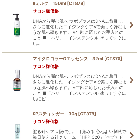
Rミルク 150ml
[
CT878
]
サロン様価格
DNAから弾む肌へ ラボプラスはDNAに着目し、
さらに進化したエイジングケア※で美しく弾むよ
うな肌へ導きます。 ※年齢に応じたお手入れの
こと ■「ハリ」 インステンシル 塗ってすぐに
肌…
マイクロコラーGエッセンス 32ml
[
CT878
]
サロン様価格
DNAから弾む肌へ ラボプラスはDNAに着目し、
さらに進化したエイジングケア※で美しく弾むよ
うな肌へ導きます。 ※年齢に応じたお手入れの
こと ■「ハリ」 インステンシル 塗ってすぐに
肌にピ…
SPスティンガー 30g
[
CT878
]
サロン様価格
塗る針ケア 刺激で肌、目覚める 心地よい刺激で
毎日使える針クリーム 「HPP-320」(ペプチド