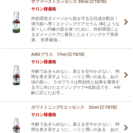
ザファーストエッセンス 30ml
[
CT878
]
サロン様価格
外的環境ダメージから肌を守る注目成分配合！
弾力肌へ導くエイジングケアセラム 弾むような
若々しい印象の肌を保つために、外的環境によ
るダメージケアに着目したエイジングケア美容
液。 世界最強…
ARGプラス 17ml
[
CT878
]
サロン様価格
年齢であきらめない。衰えを甘やかさない。 時
間を巻き戻すように、ハリと潤いのある、あの
頃の肌へ。 ラボプラスは即効性と結果を重視す
る方に向けたエイジングケア※化粧品です。 ※年
齢に応じたお手…
ホワイトニングCエッセンス 32ml
[
CT878
]
サロン様価格
年齢であきらめない。衰えを甘やかさない。 時
間を巻き戻すように、ハリと潤いのある、あの