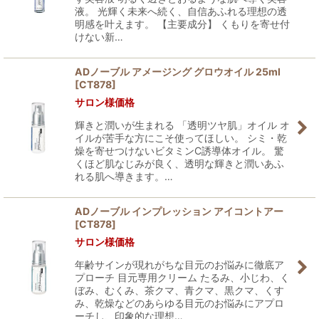
液。 光輝く未来へ続く、自信あふれる理想の透
明感を叶えます。 【主要成分】 くもりを寄せ付
けない新…
ADノーブル アメージング グロウオイル 25ml
[
CT878
]
サロン様価格
輝きと潤いが生まれる 「透明ツヤ肌」オイル オ
イルが苦手な方にこそ使ってほしい。 シミ・乾
燥を寄せつけないビタミンC誘導体オイル。 驚
くほど肌なじみが良く、透明な輝きと潤いあふ
れる肌へ導きます。…
ADノーブル インプレッション アイコントアー
[
CT878
]
サロン様価格
年齢サインが現れがちな目元のお悩みに徹底ア
プローチ 目元専用クリーム たるみ、小じわ、く
ぼみ、むくみ、茶クマ、青クマ、黒クマ、くす
み、乾燥などのあらゆる目元のお悩みにアプロ
ーチし、印象的な理想…