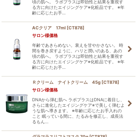
頃の肌へ。 ラボプラスは即効性と結果を重視す
る方に向けたエイジングケア※化粧品です。 ※年
齢に応じたお手…
ACクリア 17ml
[
CT878
]
サロン様価格
年齢であきらめない。衰えを甘やかさない。 時
間を巻き戻すように、ハリと潤いのある、あの
頃の肌へ。 ラボプラスは即効性と結果を重視す
る方に向けたエイジングケア※化粧品です。 ※年
齢に応じたお手…
Ｒクリーム ナイトクリーム 45g
[
CT878
]
サロン様価格
DNAから弾む肌へ ラボプラスはDNAに着目し、
さらに進化したエイジングケア※で美しく弾むよ
うな肌へ導きます。 ※年齢に応じたお手入れの
こと 眠っている間に、たるみを修正し、成長法
るもん…
グラマラスリフトマスク 70g
[
CT878
]