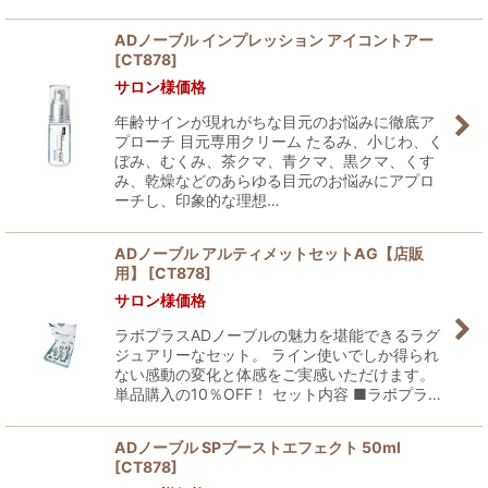
ADノーブル インプレッション アイコントアー
[
CT878
]
サロン様価格
年齢サインが現れがちな目元のお悩みに徹底ア
プローチ 目元専用クリーム たるみ、小じわ、く
ぼみ、むくみ、茶クマ、青クマ、黒クマ、くす
み、乾燥などのあらゆる目元のお悩みにアプロ
ーチし、印象的な理想…
ADノーブル アルティメットセットAG【店販
用】
[
CT878
]
サロン様価格
ラボプラスADノーブルの魅力を堪能できるラグ
ジュアリーなセット。 ライン使いでしか得られ
ない感動の変化と体感をご実感いただけます。
単品購入の10％OFF！ セット内容 ■ラボプラ…
ADノーブル SPブーストエフェクト 50ml
[
CT878
]