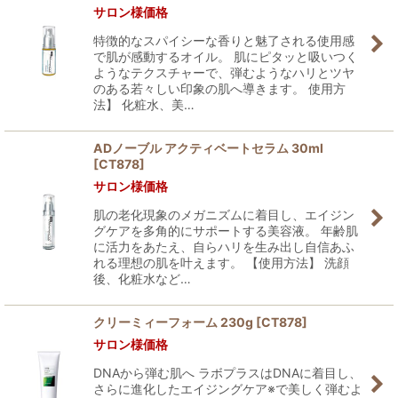
サロン様価格
特徴的なスパイシーな香りと魅了される使用感
で肌が感動するオイル。 肌にピタッと吸いつく
ようなテクスチャーで、弾むようなハリとツヤ
のある若々しい印象の肌へ導きます。 使用方
法】 化粧水、美…
ADノーブル アクティベートセラム 30ml
[
CT878
]
サロン様価格
肌の老化現象のメガニズムに着目し、エイジン
グケアを多角的にサポートする美容液。 年齢肌
に活力をあたえ、自らハリを生み出し自信あふ
れる理想の肌を叶えます。 【使用方法】 洗顔
後、化粧水など…
クリーミィーフォーム 230g
[
CT878
]
サロン様価格
DNAから弾む肌へ ラボプラスはDNAに着目し、
さらに進化したエイジングケア※で美しく弾むよ