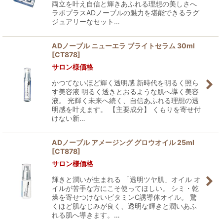
両立を叶え自信と輝きあふれる理想の美しさへ
ラボプラスADノーブルの魅力を堪能できるラグ
ジュアリーなセット…
ADノーブル ニューエラ ブライトセラム 30ml
[
CT878
]
サロン様価格
かつてないほど輝く透明感 新時代を明るく照ら
す美容液 明るく透きとおるような肌へ導く美容
液。 光輝く未来へ続く、自信あふれる理想の透
明感を叶えます。 【主要成分】 くもりを寄せ付
けない新…
ADノーブル アメージング グロウオイル 25ml
[
CT878
]
サロン様価格
輝きと潤いが生まれる 「透明ツヤ肌」オイル オ
イルが苦手な方にこそ使ってほしい。 シミ・乾
燥を寄せつけないビタミンC誘導体オイル。 驚
くほど肌なじみが良く、透明な輝きと潤いあふ
れる肌へ導きます。…