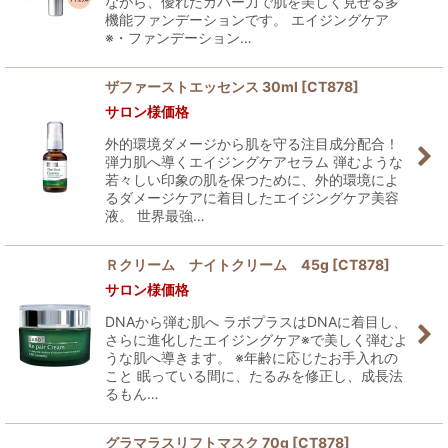
ながら、優れたカバー力で肌を美しく見せる多
機能ファンデーションです。 エイジングケア
※・ファンデーション…
ザファーストエッセンス 30ml
[
CT878
]
サロン様価格
外的環境ダメージから肌を守る注目成分配合！
弾力肌へ導くエイジングケアセラム 弾むような
若々しい印象の肌を保つために、外的環境によ
るダメージケアに着目したエイジングケア美容
液。 世界最強…
Ｒクリーム ナイトクリーム 45g
[
CT878
]
サロン様価格
DNAから弾む肌へ ラボプラスはDNAに着目し、
さらに進化したエイジングケア※で美しく弾むよ
うな肌へ導きます。 ※年齢に応じたお手入れの
こと 眠っている間に、たるみを修正し、成長法
るもん…
グラマラスリフトマスク 70g
[
CT878
]