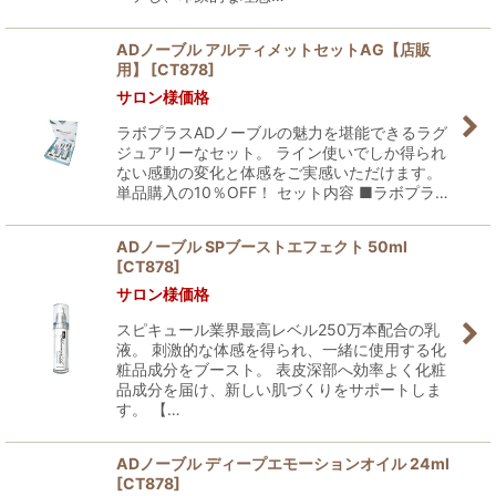
ADノーブル アルティメットセットAG【店販
用】
[
CT878
]
サロン様価格
ラボプラスADノーブルの魅力を堪能できるラグ
ジュアリーなセット。 ライン使いでしか得られ
ない感動の変化と体感をご実感いただけます。
単品購入の10％OFF！ セット内容 ■ラボプラ…
ADノーブル SPブーストエフェクト 50ml
[
CT878
]
サロン様価格
スピキュール業界最高レベル250万本配合の乳
液。 刺激的な体感を得られ、一緒に使用する化
粧品成分をブースト。 表皮深部へ効率よく化粧
品成分を届け、新しい肌づくりをサポートしま
す。 【…
ADノーブル ディープエモーションオイル 24ml
[
CT878
]