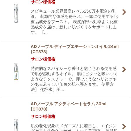
サロン様価格
スピキュール業界最高レベル250万本配合の乳
液。 刺激的な体感を得られ、一緒に使用する化
粧品成分をブースト。 表皮深部へ効率よく化粧
品成分を届け、新しい肌づくりをサポートしま
す。 【…
ADノーブル ディープエモーションオイル 24ml
[
CT878
]
サロン様価格
特徴的なスパイシーな香りと魅了される使用感
で肌が感動するオイル。 肌にピタッと吸いつく
ようなテクスチャーで、弾むようなハリとツヤ
のある若々しい印象の肌へ導きます。 使用方
法】 化粧水、美…
ADノーブル アクティベートセラム 30ml
[
CT878
]
サロン様価格
肌の老化現象のメガニズムに着目し、エイジン
グケアを多角的にサポートする美容液。 年齢肌