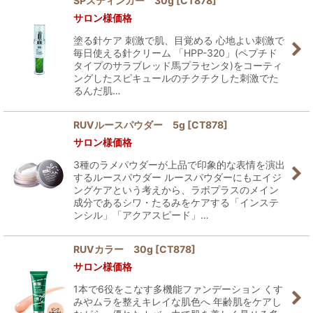
SPスティンガー 30g
[
CT878
]
サロン様価格
塗る針ケア 刺激で肌、目覚める 心地よい刺激で
毎日使える針クリーム 「HPP-320」(ペプチド
タイプのサラブレッド馬プラセンタ)をコーティ
ングしたスピキュールのチクチクした刺激でた
るんだ肌…
RUVルースパウダー 5g
[
CT878
]
サロン様価格
3種のラメパウダーが上品で印象的な表情を演出
するルースパウダー ルースパウダーにもエイジ
ングケアという考えから、ラボプラスのメイン
成分であるシワ・たるみをケアする「インステ
ンシル」「アクアスピード」…
RUVカラー 30g
[
CT878
]
サロン様価格
1本で6役をこなす多機能ファンデーション くす
みやムラを整えキレイな肌色へ 年齢肌をケアし