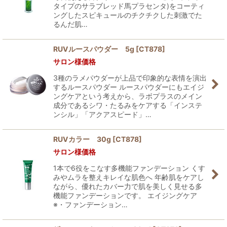
タイプのサラブレッド馬プラセンタ)をコーティ
ングしたスピキュールのチクチクした刺激でた
るんだ肌…
RUVルースパウダー 5g
[
CT878
]
サロン様価格
3種のラメパウダーが上品で印象的な表情を演出
するルースパウダー ルースパウダーにもエイジ
ングケアという考えから、ラボプラスのメイン
成分であるシワ・たるみをケアする「インステ
ンシル」「アクアスピード」…
RUVカラー 30g
[
CT878
]
サロン様価格
1本で6役をこなす多機能ファンデーション くす
みやムラを整えキレイな肌色へ 年齢肌をケアし
ながら、優れたカバー力で肌を美しく見せる多
機能ファンデーションです。 エイジングケア
※・ファンデーション…