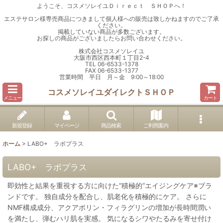
ようこそ、コスメソレイユＤｉｒｅｃｔ ＳＨＯＰへ！
エステサロン様専売商品につきまして個人様への販売は致しかねますのでご了承
ください。
掲載していない商品が多数ございます。
お探しの商品がございましたらお問い合わせください。
株式会社コスメソレイユ
大阪市西区西本町１丁目2-4
TEL 06-6533-1378
FAX 06-6533-1377
営業時間 平日 月～金 9:00～18:00
コスメソレイユダイレクトＳＨＯＰ
メニュー
カート
新規登録
マイページ
商品検索
ご利用案内
ホーム
>
LABO+ ラボプラス
LABO+ ラボプラス
即効性と結果を重視する方に向けた“積極的”エイジングケア※ブラ
ンドです。 独自成分を配合し、肌老化を積極的にケア。 さらに
NMF構成成分、アクアポリン・フィラグリンの増加が長時間潤い
を満たし、弾むハリ肌を実感。 気になるシワやたるみを寄せ付け