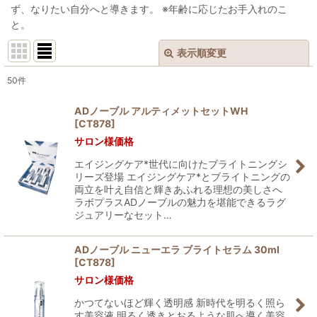
ず、なりたい自分へと導きます。 ※年齢に応じたお手入れのこ
と。
表示順変更
閉じる
50
件
表示数
:
ADノーブル アルティメットセットWH
[
CT878
]
並び順
:
サロン様価格
エイジングケア*世代に向けたブライトニングシ
絞り込む
リーズ登場 エイジングケア*とブライトニングの
両立を叶え自信と輝きあふれる理想の美しさへ
ラボプラスADノーブルの魅力を堪能できるラグ
ジュアリーなセット…
ADノーブル ニューエラ ブライトセラム 30ml
[
CT878
]
サロン様価格
かつてないほど輝く透明感 新時代を明るく照ら
す美容液 明るく透きとおるような肌へ導く美容