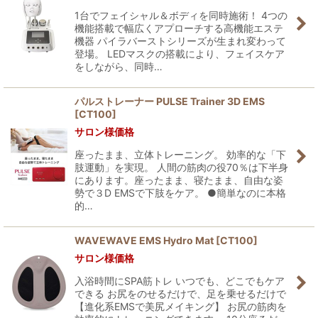
1台でフェイシャル＆ボディを同時施術！ 4つの
機能搭載で幅広くアプローチする高機能エステ
機器 パイラバーストシリーズが生まれ変わって
登場。 LEDマスクの搭載により、フェイスケア
をしながら、同時…
パルストレーナー PULSE Trainer 3D EMS
[
CT100
]
サロン様価格
座ったまま、立体トレーニング。 効率的な「下
肢運動」を実現。 人間の筋肉の役70％は下半身
にあります。座ったまま、寝たまま、自由な姿
勢で３D EMSで下肢をケア。 ●簡単なのに本格
的…
WAVEWAVE EMS Hydro Mat
[
CT100
]
サロン様価格
入浴時間にSPA筋トレ いつでも、どこでもケア
できる お尻をのせるだけで、足を乗せるだけで
【進化系EMSで美尻メイキング】 お尻の筋肉を