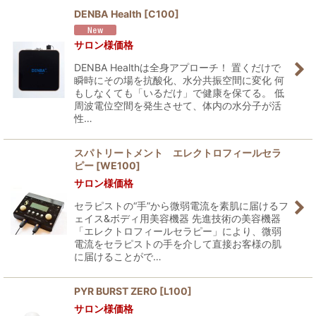
DENBA Health
[
C100
]
並び順
:
サロン様価格
DENBA Healthは全身アプローチ！ 置くだけで
絞り込む
瞬時にその場を抗酸化、水分共振空間に変化 何
もしなくても「いるだけ」で健康を保てる。 低
周波電位空間を発生させて、体内の水分子が活
性…
スパトリートメント エレクトロフィールセラ
ピー
[
WE100
]
サロン様価格
セラピストの“手”から微弱電流を素肌に届けるフ
ェイス&ボディ用美容機器 先進技術の美容機器
「エレクトロフィールセラピー」により、微弱
電流をセラピストの手を介して直接お客様の肌
に届けることがで…
PYR BURST ZERO
[
L100
]
サロン様価格