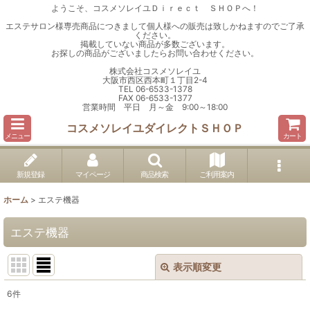
ようこそ、コスメソレイユＤｉｒｅｃｔ ＳＨＯＰへ！
エステサロン様専売商品につきまして個人様への販売は致しかねますのでご了承
ください。
掲載していない商品が多数ございます。
お探しの商品がございましたらお問い合わせください。
株式会社コスメソレイユ
大阪市西区西本町１丁目2-4
TEL 06-6533-1378
FAX 06-6533-1377
営業時間 平日 月～金 9:00～18:00
コスメソレイユダイレクトＳＨＯＰ
メニュー
カート
新規登録
マイページ
商品検索
ご利用案内
ホーム
>
エステ機器
エステ機器
表示順変更
閉じる
6
件
表示数
: