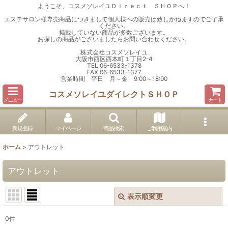
ようこそ、コスメソレイユＤｉｒｅｃｔ ＳＨＯＰへ！
エステサロン様専売商品につきまして個人様への販売は致しかねますのでご了承
ください。
掲載していない商品が多数ございます。
お探しの商品がございましたらお問い合わせください。
株式会社コスメソレイユ
大阪市西区西本町１丁目2-4
TEL 06-6533-1378
FAX 06-6533-1377
営業時間 平日 月～金 9:00～18:00
コスメソレイユダイレクトＳＨＯＰ
メニュー
カート
新規登録
マイページ
商品検索
ご利用案内
ホーム
>
アウトレット
アウトレット
表示順変更
閉じる
0
件
表示数
: