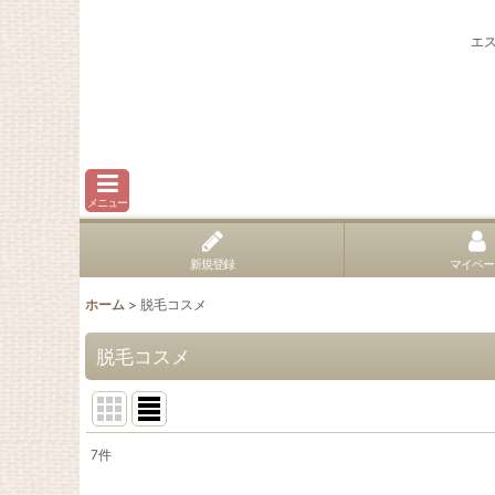
エ
メニュー
新規登録
マイペー
ホーム
>
脱毛コスメ
脱毛コスメ
7
件
表示数
: