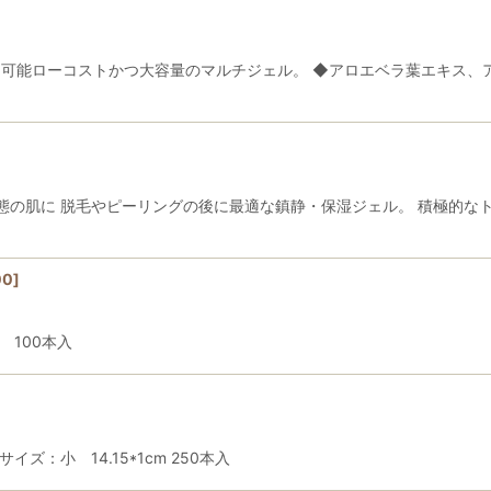
可能ローコストかつ大容量のマルチジェル。 ◆アロエベラ葉エキス、ア
絞り込む
態の肌に 脱毛やピーリングの後に最適な鎮静・保湿ジェル。 積極的な
…
00
]
 100本入
：小 14.15*1cm 250本入