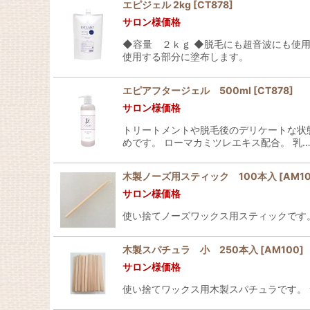
エピジェル 2kg
[
CT878
]
サロン様価格
並び順
:
◆容量 ２ｋｇ ◆脱毛にも超音波にも使用
使用する部分に塗布します。
エピアフタージェル 500ml
[
CT878
]
サロン様価格
トリートメントや脱毛後のデリケートな状
めです。 ローマカミツレエキス配合。 乳
木製ノーズ用スティック 100本入
[
AM1
サロン様価格
使い捨てノーズワックス用スティックです。
木製スパチュラ 小 250本入
[
AM100
]
サロン様価格
使い捨てワックス用木製スパチュラです。 サイズ