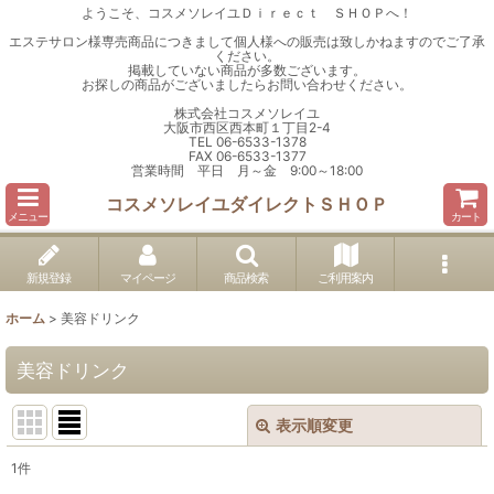
ようこそ、コスメソレイユＤｉｒｅｃｔ ＳＨＯＰへ！
エステサロン様専売商品につきまして個人様への販売は致しかねますのでご了承
ください。
掲載していない商品が多数ございます。
お探しの商品がございましたらお問い合わせください。
株式会社コスメソレイユ
大阪市西区西本町１丁目2-4
TEL 06-6533-1378
FAX 06-6533-1377
営業時間 平日 月～金 9:00～18:00
コスメソレイユダイレクトＳＨＯＰ
メニュー
カート
新規登録
マイページ
商品検索
ご利用案内
ホーム
>
美容ドリンク
美容ドリンク
表示順変更
閉じる
1
件
表示数
: