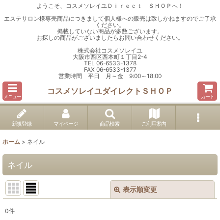
ようこそ、コスメソレイユＤｉｒｅｃｔ ＳＨＯＰへ！
エステサロン様専売商品につきまして個人様への販売は致しかねますのでご了承
ください。
掲載していない商品が多数ございます。
お探しの商品がございましたらお問い合わせください。
株式会社コスメソレイユ
大阪市西区西本町１丁目2-4
TEL 06-6533-1378
FAX 06-6533-1377
営業時間 平日 月～金 9:00～18:00
コスメソレイユダイレクトＳＨＯＰ
メニュー
カート
新規登録
マイページ
商品検索
ご利用案内
ホーム
>
ネイル
ネイル
表示順変更
閉じる
0
件
表示数
: