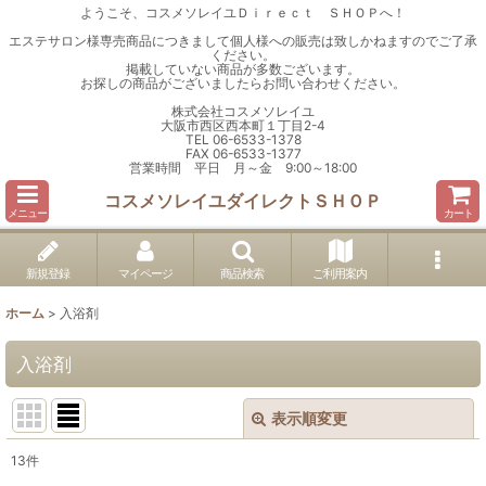
ようこそ、コスメソレイユＤｉｒｅｃｔ ＳＨＯＰへ！
エステサロン様専売商品につきまして個人様への販売は致しかねますのでご了承
ください。
掲載していない商品が多数ございます。
お探しの商品がございましたらお問い合わせください。
株式会社コスメソレイユ
大阪市西区西本町１丁目2-4
TEL 06-6533-1378
FAX 06-6533-1377
営業時間 平日 月～金 9:00～18:00
コスメソレイユダイレクトＳＨＯＰ
メニュー
カート
新規登録
マイページ
商品検索
ご利用案内
ホーム
>
入浴剤
入浴剤
表示順変更
閉じる
13
件
表示数
: