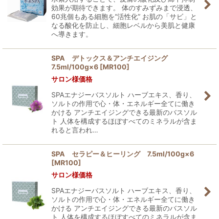
効果が期待できます。 体のすみずみまで浸透、
60兆個もある細胞を“活性化” お肌の「サビ」と
なる酸化を防止し、細胞レベルから美肌と健康
へ導きます。
SPA デトックス＆アンチエイジング
7.5ml/100g×6
[
MR100
]
サロン様価格
SPAエナジーバスソルト ハーブエキス、香り、
ソルトの作用で心・体・エネルギー全てに働き
かける アンチエイジングできる最新のバスソル
ト 人体を構成するほぼすべてのミネラルが含ま
れると言われ…
SPA セラピー＆ヒーリング 7.5ml/100g×6
[
MR100
]
サロン様価格
SPAエナジーバスソルト ハーブエキス、香り、
ソルトの作用で心・体・エネルギー全てに働き
かける アンチエイジングできる最新のバスソル
ト 人体を構成するほぼすべてのミネラルが含ま