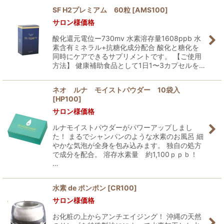
SF H2プレミアム 60粒
[
AMS100
]
サロン様価格
並び順
:
酸化還元電位ー730mv 水素溶存量1608ppb 水
素含有ミネラル+抗糖化成分配合 酸化と糖化を
絞り込む
同時にケアできるサプリメントです。 【ご使用
方法】 健康補助食品として1日1〜3カプセルを…
ネオ ルナ モイストパウダー 10袋入
[
HP100
]
サロン様価格
ルナモイストパウダーがパワーアップしまし
た！ まるでシャンパンのような水素のお風呂 細
やかな気泡が全身を包み込みます。 独自の処方
で成分を配合。 溶存水素量 約1,100ｐｐｂ！
…
水素 de ポンポン
[
CR100
]
サロン様価格
お化粧の上からアンチエイジング！ 沖縄の天然