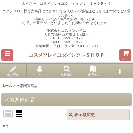
ようこそ、コスメソレイユＤｉｒｅｃｔ ＳＨＯＰへ！
エステサロン様専売商品につきまして個人様への販売は致しかねますのでご了承
ください。
掲載していない商品が多数ございます。
お探しの商品がございましたらお問い合わせください。
株式会社コスメソレイユ
大阪市西区西本町１丁目2-4
TEL 06-6533-1378
FAX 06-6533-1377
営業時間 平日 月～金 9:00～18:00
コスメソレイユダイレクトＳＨＯＰ
メニュー
カート
新規登録
マイページ
商品検索
ご利用案内
ホーム
>
水素関連商品
水素関連商品
表示順変更
閉じる
8
件
表示数
: