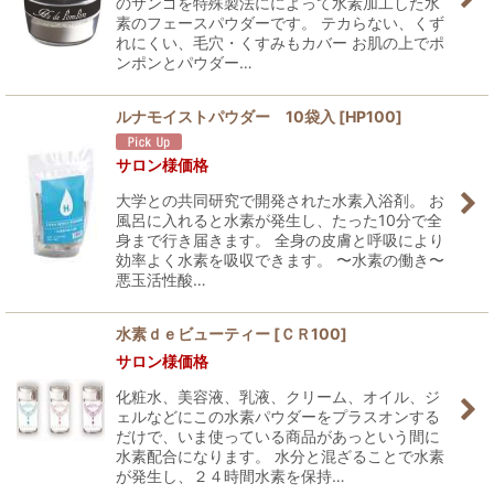
のサンゴを特殊製法にによって水素加工した水
素のフェースパウダーです。 テカらない、くず
れにくい、毛穴・くすみもカバー お肌の上でポ
ンポンとパウダー…
ルナモイストパウダー 10袋入
[
HP100
]
サロン様価格
大学との共同研究で開発された水素入浴剤。 お
風呂に入れると水素が発生し、たった10分で全
身まで行き届きます。 全身の皮膚と呼吸により
効率よく水素を吸収できます。 〜水素の働き〜
悪玉活性酸…
水素ｄｅビューティー
[
ＣＲ100
]
サロン様価格
化粧水、美容液、乳液、クリーム、オイル、ジ
ェルなどにこの水素パウダーをプラスオンする
だけで、いま使っている商品があっという間に
水素配合になります。 水分と混ざることで水素
が発生し、２４時間水素を保持…