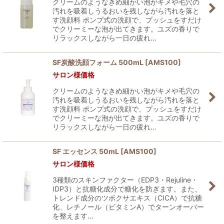
クリームのようなきめ細かい泡がキメや毛穴の
汚れを吸着しうるおいを残しながら汚れを落と
す洗顔料 ポンプ式の洗顔で、プッシュをすだけ
でクリーミーな泡が出てきます。ユズの香りで
リラックスしながら一日の疲れ…
SF炭酸洗顔フォーム 500mL
[
AMS100
]
サロン様価格
クリームのようなきめ細かい泡がキメや毛穴の
汚れを吸着しうるおいを残しながら汚れを落と
す洗顔料 ポンプ式の洗顔で、プッシュをすだけ
でクリーミーな泡が出てきます。ユズの香りで
リラックスしながら一日の疲れ…
SF エッセンス 50mL
[
AMS100
]
サロン様価格
3種類のスキンファクター（EDP3・Rejuline・
IDP3）と抗糖化成分で糖化を防ぎます。また、
トレンド成分のツボクサエキス（CICA）で抗糖
化、レチノール（ビタミンA）でターンオーバー
を整えます…