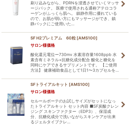
刷り込みながら、PDRNを浸透させていくマッサ
ージパック。 医療で使用される通称アテロコラ
ーゲンがふっくら肌へ。 鎮静作用に優れている
ので、お肌が弱い方にもマッサージができ、鎮
静パックにご使用いた…
SF H2プレミアム 60粒
[
AMS100
]
サロン様価格
酸化還元電位ー730mv 水素溶存量1608ppb 水
素含有ミネラル+抗糖化成分配合 酸化と糖化を
同時にケアできるサプリメントです。 【ご使用
方法】 健康補助食品として1日1〜3カプセルを…
SFトライアルキット
[
AMS100
]
サロン様価格
セルールボーテのお試しサイズがセットになっ
たトライアルキット セット内容 ■SF炭酸クレン
ジング スキンファクター（EDP3）、保湿成
分、抗糖化成分で洗いながらスキンケアが出来
るジェルタイプクレ…