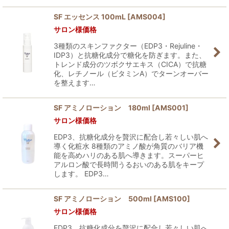
SF エッセンス 100mL
[
AMS004
]
サロン様価格
3種類のスキンファクター（EDP3・Rejuline・
IDP3）と抗糖化成分で糖化を防ぎます。また、
トレンド成分のツボクサエキス（CICA）で抗糖
化、レチノール（ビタミンA）でターンオーバー
を整えます…
SF アミノローション 180ml
[
AMS001
]
サロン様価格
EDP3、抗糖化成分を贅沢に配合し若々しい肌へ
導く化粧水 8種類のアミノ酸が角質のバリア機
能を高めハリのある肌へ導きます。スーパーヒ
アルロン酸で長時間うるおいのある肌をキープ
します。 EDP3…
SF アミノローション 500ml
[
AMS100
]
サロン様価格
EDP3、抗糖化成分を贅沢に配合し若々しい肌へ