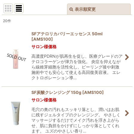
表示順変更
閉じる
20
件
表示数
:
SFアテロリカバリーエッセンス 50ml
[
AMS100
]
並び順
:
サロン様価格
高濃度PDRNが肌再生を促し、医療グレードのア
絞り込む
テロコラーゲンが弾力を強化。 炎症を抑えなが
ら線維芽細胞を活性化し、ピーリング後や刺激
施術中でも安心して使える高回復美容液。 エレ
クトロポレーション導…
SF炭酸クレンジング 150g
[
AMS100
]
サロン様価格
毛穴の奥の汚れもスッキリ落とし、潤いはお肌
に残すジェルタイプのクレンジング。 やさしく
マッサージするだけでメイク汚れを浮き上がら
せ、肌に負担をかけずにしっかり落としてくれ
ます。 ユズのやさしい香り…