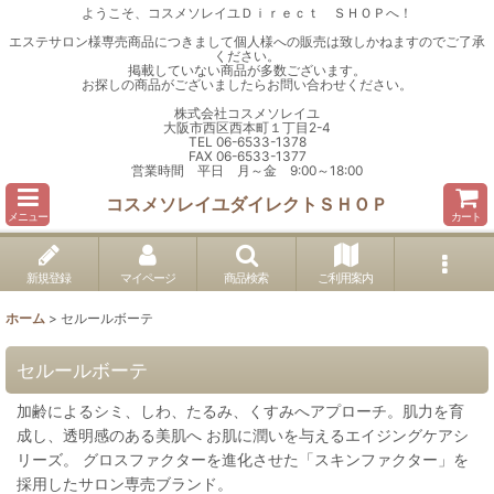
ようこそ、コスメソレイユＤｉｒｅｃｔ ＳＨＯＰへ！
エステサロン様専売商品につきまして個人様への販売は致しかねますのでご了承
ください。
掲載していない商品が多数ございます。
お探しの商品がございましたらお問い合わせください。
株式会社コスメソレイユ
大阪市西区西本町１丁目2-4
TEL 06-6533-1378
FAX 06-6533-1377
営業時間 平日 月～金 9:00～18:00
コスメソレイユダイレクトＳＨＯＰ
メニュー
カート
新規登録
マイページ
商品検索
ご利用案内
ホーム
>
セルールボーテ
セルールボーテ
加齢によるシミ、しわ、たるみ、くすみへアプローチ。肌⼒を育
成し、透明感のある美肌へ お肌に潤いを与えるエイジングケアシ
リーズ。 グロスファクターを進化させた「スキンファクター」を
採用したサロン専売ブランド。