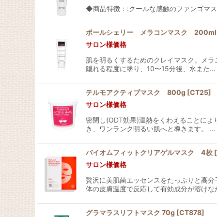
◆商品特徴：:クールな感触のファンゴマスク
ポールシェリー メラコンマスク 200ml
サロン様価格
肌を明るくするためのクレイマスク。メラ
隠れる程度に塗り、10〜15分後、水また…
テルモアクティブマスク 800g
[
CT25
]
サロン様価格
密閉し(ODT効果)温熱をくわえることに
き、ワンランク明るい肌へと導きます。 …
バイオムフィットクリアゲルマスク 4枚
[
サロン様価格
贅沢に美肌菌エッセンスをたっぷりと高分
体の皮膚温度で反応して有効成分が溶けな
グラマラスリフトマスク 70g
[
CT878
]