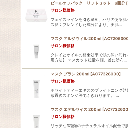
ピールオフパック リフトセット 6回分
[
サロン様価格
フェイスラインを引き締め、ハリのある肌へ
ス良くブレンドした成分により、美肌…
マスク アルジウィル 200ml
[
AC720530
サロン様価格
クレイとオイルの相乗効果で肌の深い汚れ
用方法】 マスカット粒量を顔、首に塗布…
マスク ブラン 200ml
[
AC77328000
]
サロン様価格
ホワイトティーエキスのブライトニング効
放置後スポンジ等でふき取ります。 …
マスク エデルワイス 200ml
[
AC773260
サロン様価格
リッチな3種類のナチュラルオイル配合で肌