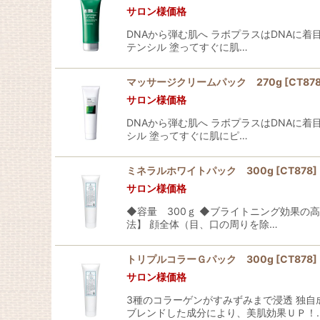
サロン様価格
DNAから弾む肌へ ラボプラスはDNAに
テンシル 塗ってすぐに肌…
マッサージクリームパック 270g
[
CT87
サロン様価格
DNAから弾む肌へ ラボプラスはDNAに
シル 塗ってすぐに肌にピ…
ミネラルホワイトパック 300g
[
CT878
]
サロン様価格
◆容量 300ｇ ◆ブライトニング効果の
法】 顔全体（目、口の周りを除…
トリプルコラーＧパック 300g
[
CT878
]
サロン様価格
3種のコラーゲンがすみずみまで浸透 独自
ブレンドした成分により、美肌効果ＵＰ！