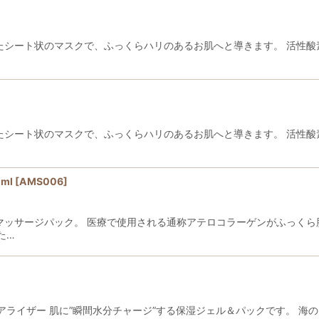
せたシート状のマスクで、ふっくらハリのあるお肌へと導きます。 活性酸
絞り込む
せたシート状のマスクで、ふっくらハリのあるお肌へと導きます。 活性酸
ml
[
AMS006
]
マッサージパック。 医療で使用される通称アテロコラーゲンがふっくら
た…
ライザー 肌に”瞬間水分チャージ”する保湿ジェル＆パックです。 海