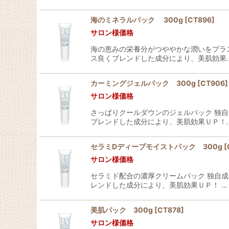
海のミネラルパック 300g
[
CT896
]
サロン様価格
海の恵みの栄養分がつややかな潤いをプラス
ス良くブレンドした成分により、美肌効果
カーミングジェルパック 300g
[
CT906
]
サロン様価格
さっぱりクールダウンのジェルパック 独自
ブレンドした成分により、美肌効果ＵＰ！
セラミDディープモイストパック 300g
[
サロン様価格
セラミド配合の濃厚クリームパック 独自成
レンドした成分により、美肌効果ＵＰ！ …
美肌パック 300g
[
CT878
]
サロン様価格