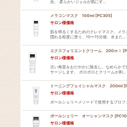
合。 柔らかいジェルが肌にす…
メラコンマスク 100ml
[
PC305
]
サロン様価格
肌を明るくするためのクレイマスク。メラ
隠れる程度に塗り、10〜15分後、水また…
エクスフォリエントクリーム 200ｍｌ
[
P
サロン様価格
古い角質をおだやかに除去し、なめらかで
サージします。 ポロポロとクリームが剥…
トーニングフェイシャルマスク 200ml
[
サロン様価格
ポールシェリーメソードで使用するプロフ
ポールシェリー オーシャンマスク
[
PC10
サロン様価格