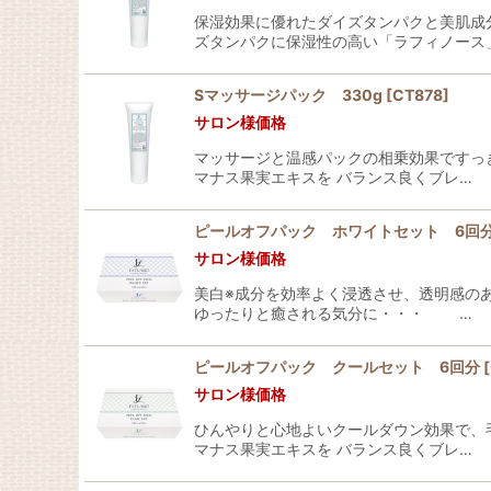
保湿効果に優れたダイズタンパクと美肌成
ズタンパクに保湿性の高い「ラフィノース
Sマッサージパック 330g
[
CT878
]
サロン様価格
マッサージと温感パックの相乗効果ですっ
マナス果実エキスを バランス良くブレ…
ピールオフパック ホワイトセット 6回
サロン様価格
美白※成分を効率よく浸透させ、透明感の
ゆったりと癒される気分に・・・ …
ピールオフパック クールセット 6回分
[
サロン様価格
ひんやりと心地よいクールダウン効果で、
マナス果実エキスを バランス良くブレ…