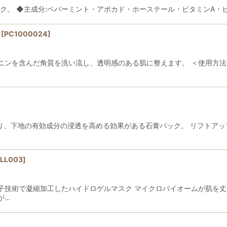
。 ◆主成分:ペパーミント・アボカド・ホーステール・ビタミンA・ビタ
[
PC1000024
]
ニンを含んだ角質を洗い流し、透明感のある肌に整えます。 ＜使用方法
より、下地の有効成分の浸透を高める効果がある石膏パック。 リフトア
LL003
]
子技術で凝縮加工したハイドロゲルマスク マイクロバイオームが肌を丈
が…