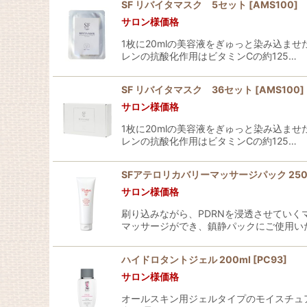
SF リバイタマスク 5セット
[
AMS100
]
サロン様価格
並び順
:
1枚に20mlの美容液をぎゅっと染み込ま
レンの抗酸化作用はビタミンCの約125…
SF リバイタマスク 36セット
[
AMS100
]
サロン様価格
1枚に20mlの美容液をぎゅっと染み込ま
レンの抗酸化作用はビタミンCの約125…
SFアテロリカバリーマッサージパック 250
サロン様価格
刷り込みながら、PDRNを浸透させていく
マッサージができ、鎮静パックにご使用い
ハイドロタントジェル 200ml
[
PC93
]
サロン様価格
オールスキン用ジェルタイプのモイスチュア