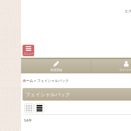
エ
メニュー
新規登録
マイペー
ホーム
>
フェイシャルパック
フェイシャルパック
54
件
表示数
: