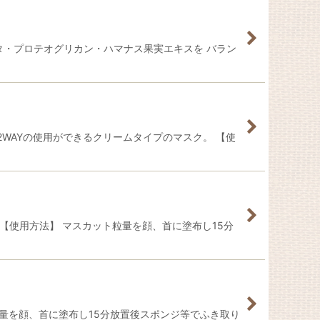
タ・プロテオグリカン・ハマナス果実エキスを バラン
WAYの使用ができるクリームタイプのマスク。 【使
【使用方法】 マスカット粒量を顔、首に塗布し15分
量を顔、首に塗布し15分放置後スポンジ等でふき取り