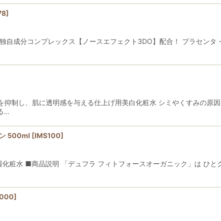
78
]
独自成分コンプレックス【ノースエフェクト3DO】配合！ プラセンタ
を抑制し、肌に透明感を与える仕上げ用美白化粧水 シミやくすみの原
る…
500ml
[
IMS100
]
湿化粧水 ■商品説明 「デュフラ フィトフォースオーガニック」は ひ
000
]