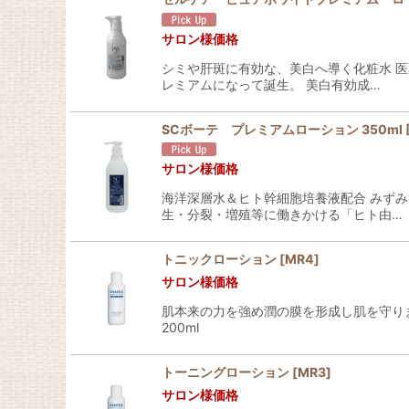
サロン様価格
シミや肝斑に有効な、美白へ導く化粧水 
レミアムになって誕生。 美白有効成…
SCボーテ プレミアムローション 350ml
サロン様価格
海洋深層水＆ヒト幹細胞培養液配合 みず
生・分裂・増殖等に働きかける「ヒト由…
トニックローション
[
MR4
]
サロン様価格
肌本来の力を強め潤の膜を形成し肌を守り
200ml
トーニングローション
[
MR3
]
サロン様価格