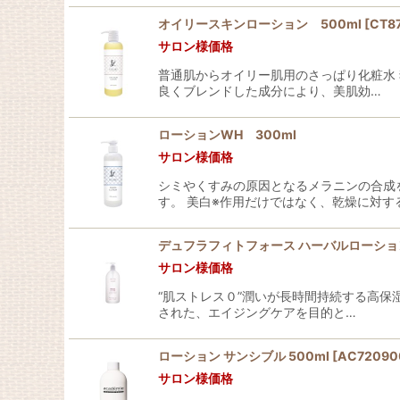
オイリースキンローション 500ml
[
CT8
サロン様価格
普通肌からオイリー肌用のさっぱり化粧水 
良くブレンドした成分により、美肌効…
ローションWH 300ml
サロン様価格
シミやくすみの原因となるメラニンの合成
す。 美白※作用だけではなく、乾燥に対す
デュフラフィトフォース ハーバルローション 
サロン様価格
“肌ストレス０”潤いが長時間持続する高保
された、エイジングケアを目的と…
ローション サンシブル 500ml
[
AC72090
サロン様価格