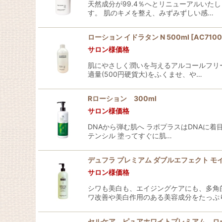
天然成分が99.4％へとリニューアルい
す。 肌のキメを整え、みずみずしい感…
ローション イドラタン N 500ml
[
AC7100
サロン様価格
肌にやさしく潤いを与えるアルコールフリ
適量(500円硬貨大)をふくませ、や…
Rローション 300ml
サロン様価格
DNAから弾む肌へ ラボプラスはDNAに
テンシル 塗ってすぐに肌…
デュフラ プレミアム ダブルエフェクト モイ
サロン様価格
シワも美白も、エイジングケアにも、多角
ワ改善や美白作用のある美容成分をたっぷ
セルケア ピュアホワイトプレミアム ロー