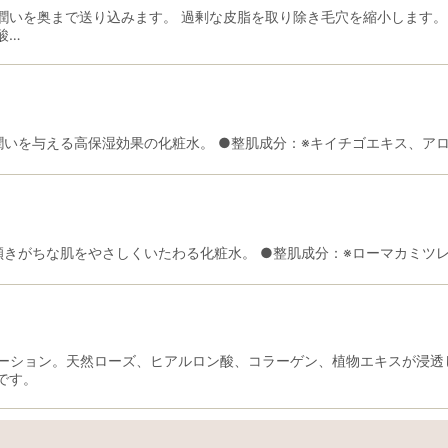
潤いを奥まで送り込みます。 過剰な皮脂を取り除き毛穴を縮小します。
酸…
潤いを与える高保湿効果の化粧水。 ●整肌成分：※キイチゴエキス、ア
きがちな肌をやさしくいたわる化粧水。 ●整肌成分：※ローマカミツレ
ーション。天然ローズ、ヒアルロン酸、コラーゲン、植物エキスが浸透
です。