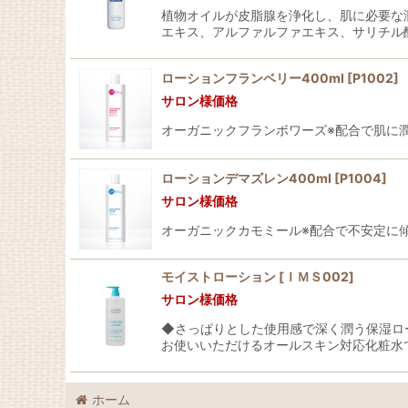
植物オイルが皮脂腺を浄化し、肌に必要な
エキス、アルファルファエキス、サリチル
ローションフランベリー400ml
[
P1002
]
サロン様価格
オーガニックフランボワーズ※配合で肌に
ローションデマズレン400ml
[
P1004
]
サロン様価格
オーガニックカモミール※配合で不安定に傾
モイストローション
[
ＩＭＳ002
]
サロン様価格
◆さっぱりとした使用感で深く潤う保湿ロ
お使いいただけるオールスキン対応化粧水
ホーム