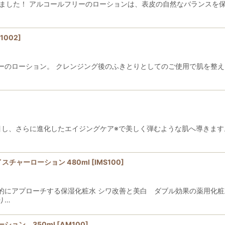
たしました！ アルコールフリーのローションは、表皮の自然なバランスを
1002
]
ーのローション。 クレンジング後のふきとりとしてのご使用で肌を整え
着目し、さらに進化したエイジングケア※で美しく弾むような肌へ導きます
スチャーローション 480ml
[
IMS100
]
的にアプローチする保湿化粧水 シワ改善と美白 ダブル効果の薬用化粧
り…
ション 350ml
[
AM100
]