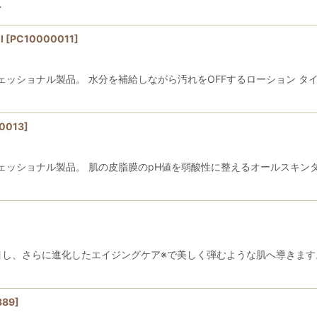
…
l
[
PC10000011
]
ェッショナル製品。 水分を補給しながら汚れをOFFするローション タ
0013
]
ェッショナル製品。 肌の皮脂膜のpH値を弱酸性に整えるオールスキン
着目し、さらに進化したエイジングケア※で美しく弾むような肌へ導きます
89
]