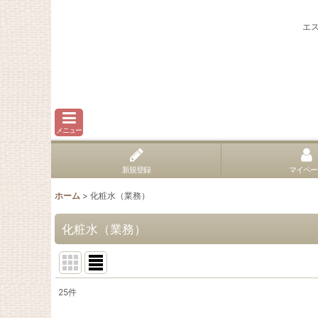
エ
メニュー
新規登録
マイペー
ホーム
>
化粧水（業務）
化粧水（業務）
25
件
表示数
: