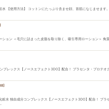
水 【使用方法】 コットンにたっぷり含ませ顔、首筋になじませます。 
]
ーション ＜毛穴に詰まった皮脂を取り除く、吸引専用ローション＞ 角
ンプレックス【ノースエフェクト3DO】配合！ プラセンタ・プロテオ
88
]
粧水 独自成分コンプレックス【ノースエフェクト3DO】配合！ プラ
…