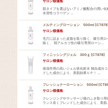
サロン様価格
肌タイプを選ばないアミノ酸配合の潤い化粧
水溶性コラーゲン …
メルティングローション 500ml
[
CT878
サロン様価格
毛穴に詰まった皮脂を取り除く、吸引用ロ
除く、 弱アルカリ性の吸引専用ローシ…
フィニッシングジェル 300ｇ
[
CT878
]
サロン様価格
保湿作用の高いジェル状化粧水 独自成分コ
ドした成分により、美肌効果ＵＰ！ …
フレッシュナーローション 500ml
[
CT8
サロン様価格
クレンジングやマッサージ後のふき取り用化
ランス良くブレンドした成分により、美肌