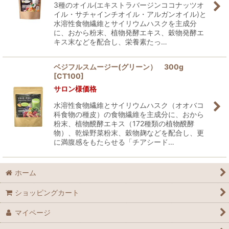
3種のオイル(エキストラバージンココナッツオ
イル・サチャインチオイル・アルガンオイル)と
水溶性食物繊維とサイリウムハスクを主成分
に、おから粉末、植物発酵エキス、穀物発酵エ
キス末などを配合し、栄養素たっ…
ベジフルスムージー(グリーン） 300g
[
CT100
]
サロン様価格
水溶性食物繊維とサイリウムハスク（オオバコ
科食物の種皮）の食物繊維を主成分に、おから
粉末、植物醗酵エキス（172種類の植物醗酵
物）、乾燥野菜粉末、穀物麹などを配合し、更
に満腹感をもたらせる「チアシード…
ホーム
ショッピングカート
マイページ