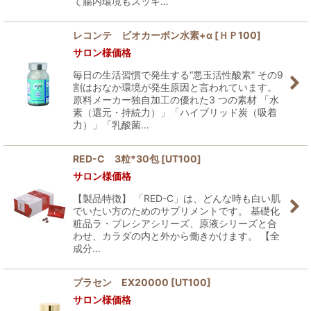
て腸内環境もスッキ…
レコンテ ビオカーボン水素+α
[
ＨＰ100
]
サロン様価格
毎日の生活習慣で発生する“悪玉活性酸素” その9
割はおなか環境が発生原因と言われています。
原料メーカー独自加工の優れた3 つの素材 「水
素（還元・持続力）」「ハイブリッド炭（吸着
力）」「乳酸菌…
RED-C 3粒*30包
[
UT100
]
サロン様価格
【製品特徴】 「RED-C」は、どんな時も白い肌
でいたい方のためのサプリメントです。 基礎化
粧品ラ・プレシアシリーズ、原液シリーズと合
わせ、カラダの内と外から働きかけます。 【全
成分…
プラセン EX20000
[
UT100
]
サロン様価格