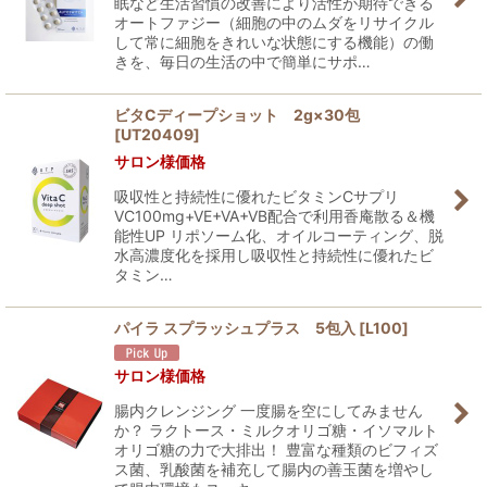
眠など生活習慣の改善により活性が期待できる
オートファジー（細胞の中のムダをリサイクル
して常に細胞をきれいな状態にする機能）の働
きを、毎日の生活の中で簡単にサポ…
ビタCディープショット 2g×30包
[
UT20409
]
サロン様価格
吸収性と持続性に優れたビタミンCサプリ
VC100mg+VE+VA+VB配合で利用香庵散る＆機
能性UP リポソーム化、オイルコーティング、脱
水高濃度化を採用し吸収性と持続性に優れたビ
タミン…
パイラ スプラッシュプラス 5包入
[
L100
]
サロン様価格
腸内クレンジング 一度腸を空にしてみません
か？ ラクトース・ミルクオリゴ糖・イソマルト
オリゴ糖の力で大排出！ 豊富な種類のビフィズ
ス菌、乳酸菌を補充して腸内の善玉菌を増やし