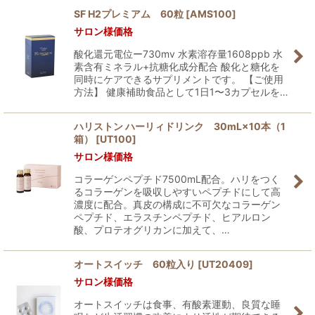
SF H2プレミアム 60粒
[
AMS100
]
サロン様価格
並び順
:
酸化還元電位ー730mv 水素溶存量1608ppb 水
素含有ミネラル+抗糖化成分配合 酸化と糖化を
絞り込む
同時にケアできるサプリメントです。 【ご使用
方法】 健康補助食品として1日1〜3カプセルを…
ハリストン ハーリィドリンク 30mL×10本（1
箱）
[
UT100
]
サロン様価格
コラーゲンペプチド7500mL配合。ハリをつく
るコラーゲンを吸収しやすいペプチドにして高
濃度に配合。真皮の構成に不可欠なコラーゲン
ペプチド、エラスチンペプチド、ヒアルロン
酸、プロテオグリカンに加えて、…
オートスイッチ 60粒入り
[
UT20409
]
サロン様価格
オートスイッチは食事、有酸素運動、良質な睡