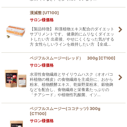
漢減整
[
UT100
]
サロン様価格
【製品特徴】 和漢植物エキス配合のダイエット
サプリメントです。 健康的にムリなくダイエッ
トしたい方 出産後、やせにくくなった気がする
方 女性らしいラインを維持したい方 【全成…
ベジフルスムージー(レッド） 300g
[
CT100
]
サロン様価格
水溶性食物繊維とサイリウムハスク（オオバコ
科植物の種皮）の食物繊維を主成分に、おから
粉末、植物醗酵エキス、乾燥野菜粉末、穀物麹
などを配合し、食物繊維と栄養素たっぷりの
「チアシード」や植物性乳酸菌、イソ…
ベジフルスムージー(ココナッツ) 300g
[
CT100
]
サロン様価格