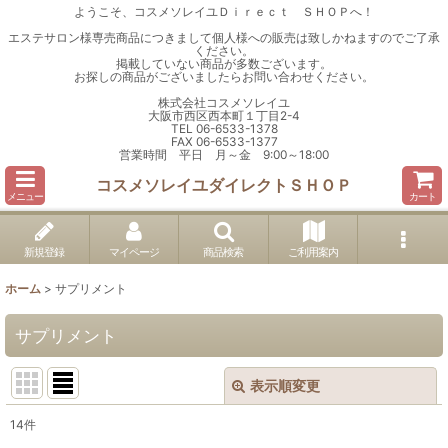
ようこそ、コスメソレイユＤｉｒｅｃｔ ＳＨＯＰへ！
エステサロン様専売商品につきまして個人様への販売は致しかねますのでご了承
ください。
掲載していない商品が多数ございます。
お探しの商品がございましたらお問い合わせください。
株式会社コスメソレイユ
大阪市西区西本町１丁目2-4
TEL 06-6533-1378
FAX 06-6533-1377
営業時間 平日 月～金 9:00～18:00
コスメソレイユダイレクトＳＨＯＰ
メニュー
カート
新規登録
マイページ
商品検索
ご利用案内
ホーム
>
サプリメント
サプリメント
表示順変更
閉じる
14
件
表示数
: