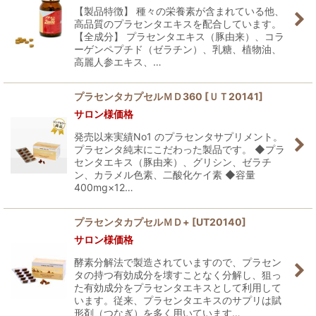
【製品特徴】 種々の栄養素が含まれている他、
高品質のプラセンタエキスを配合しています。
【全成分】 プラセンタエキス（豚由来）、コラ
ーゲンペプチド（ゼラチン）、乳糖、植物油、
高麗人参エキス、…
プラセンタカプセルＭＤ360
[
ＵＴ20141
]
サロン様価格
発売以来実績No1 のプラセンタサプリメント。
プラセンタ純末にこだわった製品です。 ◆プラ
センタエキス（豚由来）、グリシン、ゼラチ
ン、カラメル色素、二酸化ケイ素 ◆容量
400mg×12…
プラセンタカプセルＭＤ+
[
UT20140
]
サロン様価格
酵素分解法で製造されていますので、プラセン
タの持つ有効成分を壊すことなく分解し、狙っ
た有効成分をプラセンタエキスとして利用して
います。従来、プラセンタエキスのサプリは賦
形剤（つなぎ）を多く用いています…