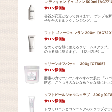
レ デマキャン ドゥ ゴマン 500ml
[
AC771
サロン様価格
並び順
:
容器が変更となっております。 ポンプも新
子配合のミルククレンジング。 …
フィト ゴマージュ マラン 200ml
[
AC720
サロン様価格
なめらかな肌に整えるクリームスクラブ。
のある肌に整えます。 【使用方法】…
クリーンオフパック 300g
[
CT895
]
サロン様価格
酵素の力でツルツルすべすべの肌に 「パ
防ぎ、ざらつきのないなめらかな肌に仕上
ソフトピールジェルスクラブ 300g
[
CT8
サロン様価格
トウモロコシとコンニャクのスクラブが古