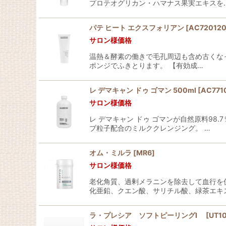
プロテオグリカン・ハマナス果実エキスを
パテ ヒート エクスフォリアン
[
AC72012
サロン様価格
温熱＆酵素の働きで毛孔周辺も含め古くな
ポンジでふきとります。 【有効成…
レ デマキャン ドゥ ゴマン 500ml
[
AC771
サロン様価格
レ デマキャン ドゥ ゴマンが自然原料9
ブ粒子配合のミルククレンジング。 …
オム・ミルラ
[
MR6
]
サロン様価格
老化角質、過剰メラニンを除去して血行を
化亜鉛、クエン酸、サリチル酸、緑茶エキ
ラ・プレシア ソフトピーリングI
[
UT1