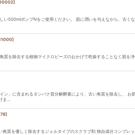
00002
]
しい500mlポンプNをご使用ください。 肌に潤いを与えながら、古
絞り込む
11000
]
 角質を除去する植物マイクロビーズのおかげで乾燥することなく肌を浄
パイン」に含まれるタンパク質分解酵素により、古い角質を除去し、 お
げま…
78
]
い角質を優しく除去するジェルタイプのスクラブ剤 独自成分コンプレッ