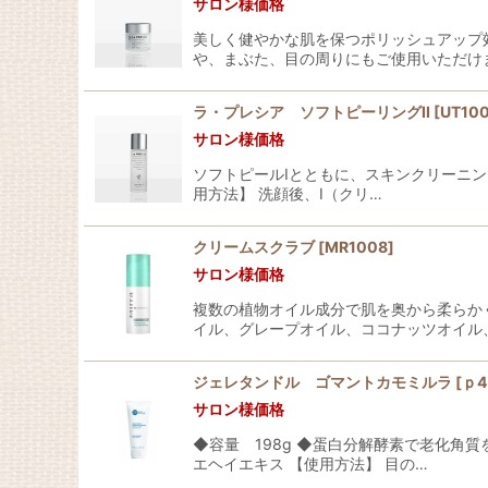
サロン様価格
美しく健やかな肌を保つポリッシュアップ
や、まぶた、目の周りにもご使用いただけま
ラ・プレシア ソフトピーリングII
[
UT10
サロン様価格
ソフトピールIとともに、スキンクリーニン
用方法】 洗顔後、I（クリ…
クリームスクラブ
[
MR1008
]
サロン様価格
複数の植物オイル成分で肌を奥から柔らか
イル、グレープオイル、ココナッツオイル
ジェレタンドル ゴマントカモミルラ
[
ｐ4
サロン様価格
◆容量 198g ◆蛋白分解酵素で老化角
エヘイエキス 【使用方法】 目の…