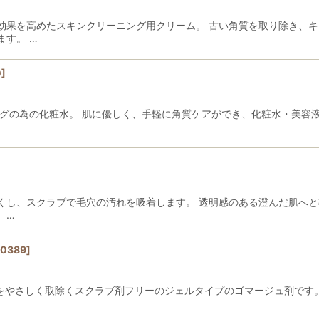
効果を高めたスキンクリーニング用クリーム。 古い角質を取り除き、
す。 …
0
]
グの為の化粧水。 肌に優しく、手軽に角質ケアができ、化粧水・美容液
くし、スクラブで毛穴の汚れを吸着します。 透明感のある澄んだ肌へと
、…
0389
]
質をやさしく取除くスクラブ剤フリーのジェルタイプのゴマージュ剤です