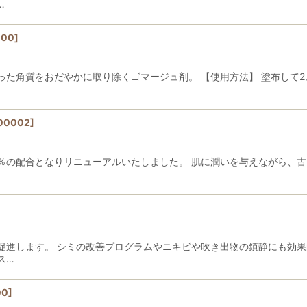
…
000
]
った角質をおだやかに取り除くゴマージュ剤。 【使用方法】 塗布して
00002
]
8.7％の配合となりリニューアルいたしました。 肌に潤いを与えながら
促進します。 シミの改善プログラムやニキビや吹き出物の鎮静にも効果
ス…
00
]