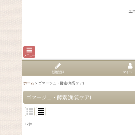
エ
メニュー
新規登録
マイペー
ホーム
>
ゴマージュ・酵素(角質ケア)
ゴマージュ・酵素(角質ケア)
12
件
表示数
: