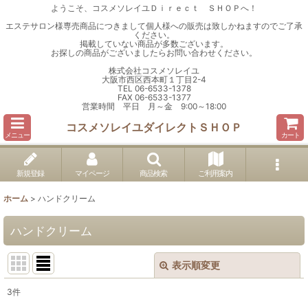
ようこそ、コスメソレイユＤｉｒｅｃｔ ＳＨＯＰへ！
エステサロン様専売商品につきまして個人様への販売は致しかねますのでご了承
ください。
掲載していない商品が多数ございます。
お探しの商品がございましたらお問い合わせください。
株式会社コスメソレイユ
大阪市西区西本町１丁目2-4
TEL 06-6533-1378
FAX 06-6533-1377
営業時間 平日 月～金 9:00～18:00
コスメソレイユダイレクトＳＨＯＰ
メニュー
カート
新規登録
マイページ
商品検索
ご利用案内
ホーム
>
ハンドクリーム
ハンドクリーム
表示順変更
閉じる
3
件
表示数
: