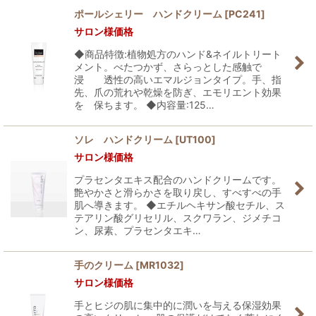
ポールシェリー ハンドクリーム
[
PC241
]
サロン様価格
並び順
:
◆商品特徴:植物処方のハンド&ネイルトリート
メント。べたつかず、さらっとした感触で
絞り込む
浸 透性の高いエマルジョンタイプ。手、指
先、爪の荒れや乾燥を防ぎ、エモリエント効果
を 保ちます。 ◆内容量:125…
ソレ ハンドクリーム
[
UT100
]
サロン様価格
プラセンタエキス配合のハンドクリームです。
艶やかさと滑らかさを取り戻し、すべすべの手
肌へ導きます。 ◆エチルヘキサン酸セチル、ス
テアリン酸グリセリル、スクワラン、ジメチコ
ン、尿素、プラセンタエキ…
手のクリーム
[
MR1032
]
サロン様価格
手とヒジの肌に集中的に潤いを与える保湿効果