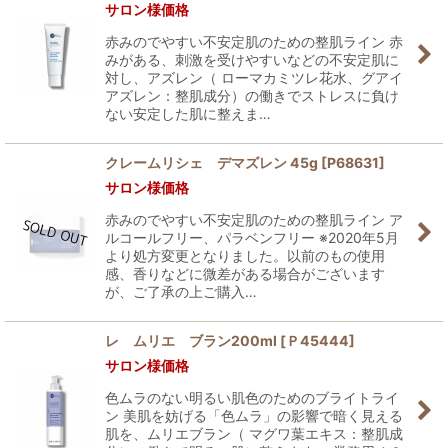
サロン様価格
赤みのでやすい不安定肌のための整肌ライン 赤
みがある、刺激を受けやすいなどの不安定肌に
対し、アズレン（ ローマカミツレ花水、グアイ
アズレン：整肌成分）の働きでストレスに負け
ない安定した肌に整えま…
クレームリシェ デマズレン 45g
[
P68631
]
サロン様価格
赤みのでやすい不安定肌のための整肌ライン ア
ルコールフリー、パラベンフリー ※2020年5月
より処方変更となりました。以前のもの使用
感、香りなどに微差がある場合がございます
が、ご了承の上ご購入…
レ ムリエ ブラン200ml
[
Ｐ45444
]
サロン様価格
色ムラのない明るい肌色のためのブライトライ
ン 美肌を妨げる「色ムラ」の影響で暗く見える
肌を、ムリエブラン（ マグワ葉エキス：整肌成