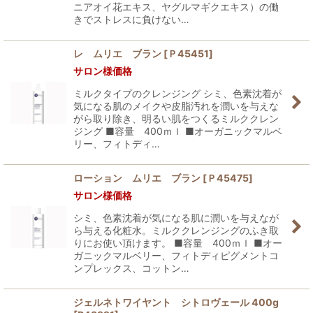
ニアオイ花エキス、ヤグルマギクエキス）の働
きでストレスに負けない…
レ ムリエ ブラン
[
Ｐ45451
]
サロン様価格
ミルクタイプのクレンジング シミ、色素沈着が
気になる肌のメイクや皮脂汚れを潤いを与えな
がら取り除き、明るい肌をつくるミルククレン
ジング ■容量 400ｍｌ ■オーガニックマルベ
リー、フィトディ…
ローション ムリエ ブラン
[
Ｐ45475
]
サロン様価格
シミ、色素沈着が気になる肌に潤いを与えなが
ら与える化粧水。ミルククレンジングのふき取
りにお使い頂けます。 ■容量 400ｍｌ ■オー
ガニックマルベリー、フィトディピグメントコ
ンプレックス、コットン…
ジェルネトワイヤント シトロヴェール 400g