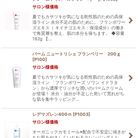
サロン様価格
夏でもカサツキが気になる乾性肌のための高保
湿ライン 水分不足の肌のために。 フランボワー
ズエキス（ キイチゴエキス：保湿成分）の働き
で角質層を整え、肌の水分を保ちます。 ◆容量
192g 【…
バーム ニュートリシェ フランベリー 200ｇ
[
P100
]
サロン様価格
夏でもカサツキが気になる乾性肌のための高保
湿ライン 「フランボワーズ ソワン イドラタ
ン」から濃厚でリッチな潤いのバームクリーム
が登場！ 水分・油分が不足した乾いて荒れがち
な肌を集中ラッピング…
レデマズレン400ｍ
[
P1003
]
サロン様価格
オーガニックカモミール※配合で不安定に傾きが
ちな肌をやさしくいたわるクレンジングミル