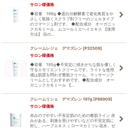
サロン様価格
◆容量 198g ◆蛋白分解酵素で老化角質をや
さしく取除くスクラブ剤フリーのジェルタイプ
のゴマージュ剤です。 ◆配合成分 オーガニッ
クカモミール、ムコールミエヘイエキス 【使用
方法】 目の…
クレームレジェ デマズレン
[
P32509
]
サロン様価格
◆容量 195g◆不安定に傾きがちな肌を優しく
守るエモリエントクリームです。ライトな使用
感は肌質を問わず整肌クリーム、マッサージク
リームとしておすすめです。◆配合成分 オー
ガニックカモミール 【…
クレームリシェ デマズレン 197g
[
P68909
]
サロン様価格
赤みのでやすい不安定肌のための整肌ライン 赤
みがある、刺激を受けやすいなどの不安定肌に
対し、ハーブエキス（ ローマカミツレ花水、ゼ