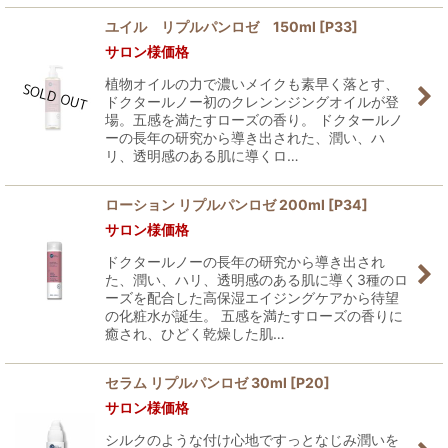
ユイル リプルパンロゼ 150ml
[
P33
]
サロン様価格
植物オイルの力で濃いメイクも素早く落とす、
ドクタールノー初のクレンンジングオイルが登
場。五感を満たすローズの香り。 ドクタールノ
ーの長年の研究から導き出された、潤い、ハ
リ、透明感のある肌に導くロ…
ローション リプルパンロゼ 200ml
[
P34
]
サロン様価格
ドクタールノーの長年の研究から導き出され
た、潤い、ハリ、透明感のある肌に導く3種のロ
ーズを配合した高保湿エイジングケアから待望
の化粧水が誕生。 五感を満たすローズの香りに
癒され、ひどく乾燥した肌…
セラム リプルパンロゼ 30ml
[
P20
]
サロン様価格
シルクのような付け心地ですっとなじみ潤いを