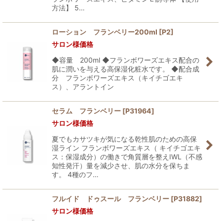
方法】 5…
ローション フランベリー200ml
[
P2
]
サロン様価格
◆容量 200ml ◆フランボワーズエキス配合の
肌に潤いを与える高保湿化粧水です。 ◆配合成
分 フランボワーズエキス（キイチゴエキ
ス）、アラントイン
セラム フランベリー
[
P31964
]
サロン様価格
夏でもカサツキが気になる乾性肌のための高保
湿ライン フランボワーズエキス（ キイチゴエキ
ス：保湿成分）の働きで角質層を整えIWL（不感
知性発汗）量を減少させ、肌の水分を保ちま
す。 4種のフ…
フルイド ドゥスール フランベリー
[
P31882
]
サロン様価格