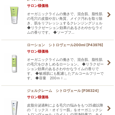
サロン様価格
オーガニックライムの働きで、混合肌、脂性肌
の毛穴の皮脂や古い角質、メイク汚れを取り除
き、肌をリフレッシュするクレンジングジェル
◆リラクゼーション効果のあるさわやかなライ
ムの香りです。 ◆ソープフ…
ローション シトロヴェール200ml
[
P43976
]
サロン様価格
オーガニックライムの働きで、混合肌、脂性肌
の毛穴をひきしめるローション。 ◆リラクゼー
ション効果のあるさわやかなライムの香りで
す。 ◆敏感肌にも配慮したアルコールフリーで
す。 ◆容量 200ｍｌ…
ジェルクレーム シトロヴェール
[
P36324
]
サロン様価格
皮脂分泌過剰による毛穴の悩みをもつ25歳以降
の「ミックス・オイリー肌」をオーガニックシ
トロンヴェール（ライム）の清浄効果で、キメ