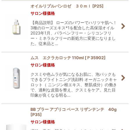
オイルリプルパンロゼ ３０ｍｌ
[
P25
]
サロン様価格
【商品説明】 ローズのパワーでハリツヤ肌へ！
3種のローズエキス*1を配合した高保湿オイル
2023年1月、パラベンフリー・シリコンフリ
ー・ミネラルフリーの新処方に変更になりまし
た。従来品と…
ムス エクラカロッテ 110ml
[
Ｐ35902
]
サロン様価格
クスミや色ムラが気になるお肌に、泡パックも
できるブライトニング洗顔料 オーガニックキャ
ロット（ ニンジン根エキス、整肌成分）の働き
で、過剰な皮脂を整え、クスミをケア。見た目
印象が良くなる明る…
BB ブラー アブリコ ベース リザンテンテ 40g
[
P35
]
サロン様価格