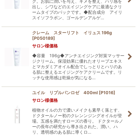
ク。お肌に潤いを与え、キメを整え、ハリ感を
出し、シワなどのエイジングケアに最適なクリ
ームタイプのパックです。◆配合成分 アイリ
スイソフラボン、ゴールデンアルゲ…
クレーム スターリフト イリュス 196g
[
P050189
]
サロン様価格
◆容量 196g◆アンチエイジング対策マッサー
ジクリーム。保湿効果に優れたオリーブエキス
とマカダミアオイル配合でしっとりとハリのあ
る肌に整えるエイジングケアクリームです。リ
ッチな使用感は乾燥が気になる…
ユイル リプルパンロゼ 400ml
[
P1016
]
サロン様価格
植物オイルの力で濃いメイクも素早く落とす、
ドクタールノー初のクレンンジングオイルが登
場。五感を満たすローズの香り。 ドクタールノ
ーの長年の研究から導き出された、潤い、ハ
リ、透明感のある肌に導くロ…