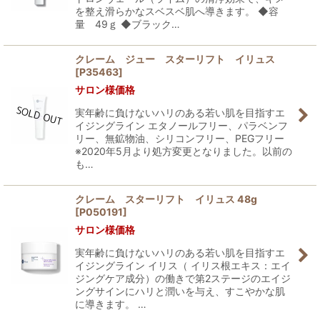
を整え滑らかなスベスベ肌へ導きます。 ◆容
量 49ｇ ◆ブラック…
クレーム ジュー スターリフト イリュス
[
P35463
]
サロン様価格
実年齢に負けないハリのある若い肌を目指すエ
イジングライン エタノールフリー、パラベンフ
リー、無鉱物油、シリコンフリー、PEGフリー
※2020年5月より処方変更となりました。以前の
も…
クレーム スターリフト イリュス 48g
[
P050191
]
サロン様価格
実年齢に負けないハリのある若い肌を目指すエ
イジングライン イリス（ イリス根エキス：エイ
ジングケア成分）の働きで第2ステージのエイジ
ングサインにハリと潤いを与え、すこやかな肌
に導きます。 …