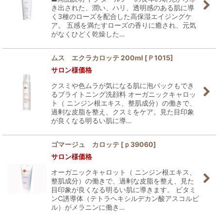
き出された、潤い、ハリ、透明感のある肌に導
く3種のローズを配合した高保湿エイジングケ
ア。 五感を満たすローズの香りに癒され、元気
がなくひどく乾燥した…
ムス エクラカロッテ 200ml
[
Ｐ1015
]
サロン様価格
クスミや色ムラが気になる肌に泡パックもでき
るブライトニング洗顔料 オーガニックキャロッ
ト（ ニンジン根エキス、整肌成分）の働きで、
過剰な皮脂を整え、クスミをケア。見た目印象
が良くなる明るい肌に導…
ゴマージュ カロッテ
[
ｐ39060
]
サロン様価格
オーガニックキャロット（ ニンジン根エキス、
整肌成分）の働きで、過剰な皮脂を整え、見た
目印象が良くなる明るい肌に導きます。 ビタミ
ンC誘導体（テトラヘキシルデカン酸アスコルビ
ル）がメラニンに働き…