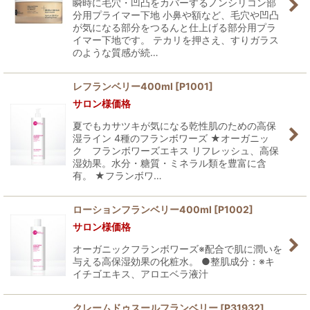
瞬時に毛穴・凹凸をカバーするノンシリコン部
分用プライマー下地 小鼻や額など、毛穴や凹凸
が気になる部分をつるんと仕上げる部分用プラ
イマー下地です。 テカリを押さえ、すりガラス
のような質感が続…
レフランベリー400ml
[
P1001
]
サロン様価格
夏でもカサツキが気になる乾性肌のための高保
湿ライン 4種のフランボワーズ ★オーガニッ
ク フランボワーズエキス リフレッシュ、高保
湿効果。水分・糖質・ミネラル類を豊富に含
有。 ★フランボワ…
ローションフランベリー400ml
[
P1002
]
サロン様価格
オーガニックフランボワーズ※配合で肌に潤いを
与える高保湿効果の化粧水。 ●整肌成分：※キ
イチゴエキス、アロエベラ液汁
クレームドゥスールフランベリー
[
P31932
]