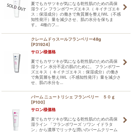
夏でもカサツキが気になる乾性肌のための高保
湿ライン フランボワーズエキス（ キイチゴエキ
ス：保湿成分）の働きで角質層を整えIWL（不感
知性発汗）量を減少させ、肌の水分を保ちま
す。 4種のフ…
クレームドゥスールフランベリー48g
[
P31924
]
サロン様価格
夏でもカサツキが気になる乾性肌のための高保
湿ライン 水分不足の肌のために。 フランボワー
ズエキス（ キイチゴエキス：保湿成分）の働き
で角質層を整えIWL（不感知性発汗）量を減少さ
せ、肌の水分を…
バーム ニュートリシェ フランベリー ５０ｇ
[
P100
]
サロン様価格
夏でもカサツキが気になる乾性肌のための高保
湿ライン 「フランボワーズ ソワン イドラタ
ン」から濃厚でリッチな潤いのバームクリーム