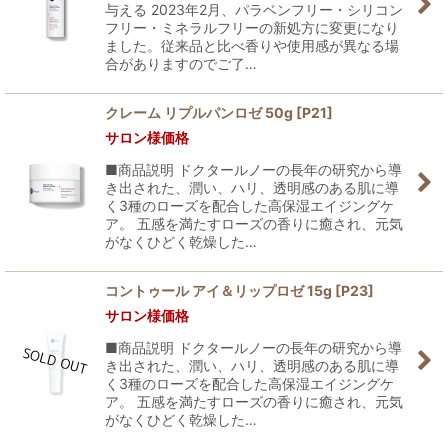
与える 2023年2月、パラベンフリー・シリコン
フリー・ミネラルフリーの新処方に変更になり
ました。従来品と比べ香りや使用感が異なる場
合がありますのでご了…
クレーム リプルパンロゼ 50g
[
P21
]
サロン様価格
■商品説明 ドクタールノーの長年の研究から導
き出された、潤い、ハリ、透明感のある肌に導
く3種のローズを配合した高保湿エイジングケ
ア。 五感を満たすローズの香りに癒され、元気
がなくひどく乾燥した…
コントゥール アイ＆リップロゼ 15g
[
P23
]
サロン様価格
■商品説明 ドクタールノーの長年の研究から導
き出された、潤い、ハリ、透明感のある肌に導
く3種のローズを配合した高保湿エイジングケ
ア。 五感を満たすローズの香りに癒され、元気
がなくひどく乾燥した…