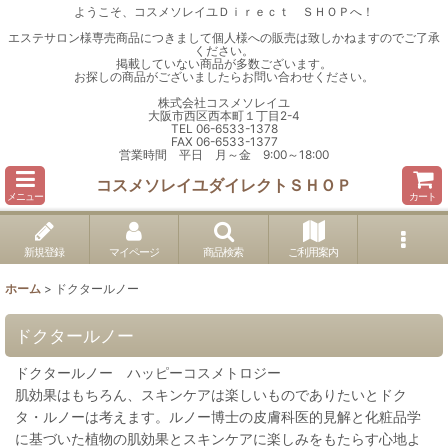
ようこそ、コスメソレイユＤｉｒｅｃｔ ＳＨＯＰへ！
エステサロン様専売商品につきまして個人様への販売は致しかねますのでご了承
ください。
掲載していない商品が多数ございます。
お探しの商品がございましたらお問い合わせください。
株式会社コスメソレイユ
大阪市西区西本町１丁目2-4
TEL 06-6533-1378
FAX 06-6533-1377
営業時間 平日 月～金 9:00～18:00
コスメソレイユダイレクトＳＨＯＰ
メニュー
カート
新規登録
マイページ
商品検索
ご利用案内
ホーム
>
ドクタールノー
ドクタールノー
ドクタールノー ハッピーコスメトロジー
肌効果はもちろん、スキンケアは楽しいものでありたいとドク
タ・ルノーは考えます。ルノー博士の皮膚科医的見解と化粧品学
に基づいた植物の肌効果とスキンケアに楽しみをもたらす心地よ