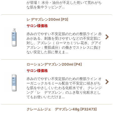
が登場！ 水分・油分が不足した乾いて荒れがち
な肌を集中ラッピング…
レ デマズレン200ml
[
P3
]
サロン様価格
赤みのでやすい不安定肌のための整肌ライン 赤
みがある、刺激を受けやすいなどの不安定肌に
対し、アズレン（ ローマカミツレ花水、グアイ
アズレン：整肌成分）の働きでストレスに負け
ない安定した肌に整えま…
ローションデマズレン200ml
[
P4
]
サロン様価格
赤みのでやすい不安定肌のための整肌ライン オ
ーガニックカモミール配合で不安定に傾きがち
な肌をやさしくいたわる化粧水です。 クレンジ
ング「レ デマズレン」のふき取り化粧水とし
てもお使いいただけま…
クレームレジェ デマズレン48g
[
P32473
]