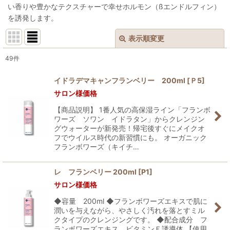
い香りや豊かなテクスチャーで幸せホルモン（ßエンドルフィン）
を誘発します。
表示順変更
閉じる
49
件
表示数
:
イドラデマキャンフランベリー 200ml
[
Ｐ5
]
サロン様価格
並び順
:
【商品説明】 1番人気の高保湿ライン「フランボ
ワーズ ソワン イドラタン」からクレンジン
絞り込む
グウォーターが新発売！帰宅後すぐにメイクオ
フでウイルス時代の新習慣にも。 オーガニック
フランボワーズ（キイチ…
レ フランベリー 200ml
[
P1
]
サロン様価格
◆容量 200ml ◆フランボワーズエキスで肌に
潤いを与えながら、やさしく汚れを落とすミル
クタイプのクレンジングです。 ◆配合成分 フ
ランボワーズエキス、ビタミンＥ誘導体 【使用