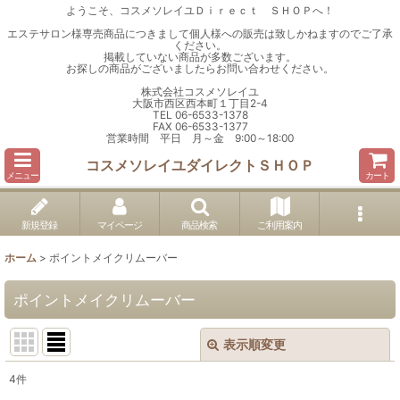
ようこそ、コスメソレイユＤｉｒｅｃｔ ＳＨＯＰへ！
エステサロン様専売商品につきまして個人様への販売は致しかねますのでご了承
ください。
掲載していない商品が多数ございます。
お探しの商品がございましたらお問い合わせください。
株式会社コスメソレイユ
大阪市西区西本町１丁目2-4
TEL 06-6533-1378
FAX 06-6533-1377
営業時間 平日 月～金 9:00～18:00
コスメソレイユダイレクトＳＨＯＰ
メニュー
カート
新規登録
マイページ
商品検索
ご利用案内
ホーム
>
ポイントメイクリムーバー
ポイントメイクリムーバー
表示順変更
閉じる
4
件
表示数
: