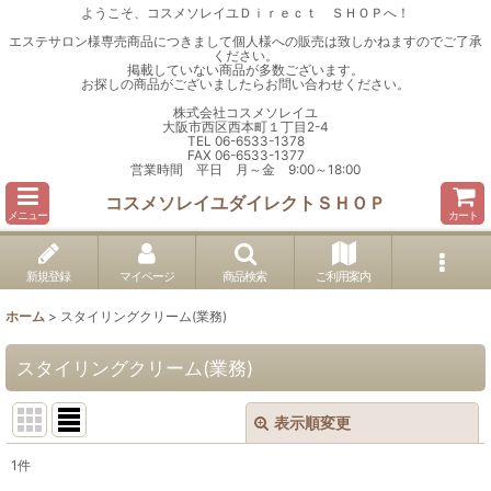
ようこそ、コスメソレイユＤｉｒｅｃｔ ＳＨＯＰへ！
エステサロン様専売商品につきまして個人様への販売は致しかねますのでご了承
ください。
掲載していない商品が多数ございます。
お探しの商品がございましたらお問い合わせください。
株式会社コスメソレイユ
大阪市西区西本町１丁目2-4
TEL 06-6533-1378
FAX 06-6533-1377
営業時間 平日 月～金 9:00～18:00
コスメソレイユダイレクトＳＨＯＰ
メニュー
カート
新規登録
マイページ
商品検索
ご利用案内
ホーム
>
スタイリングクリーム(業務)
スタイリングクリーム(業務)
表示順変更
閉じる
1
件
表示数
: