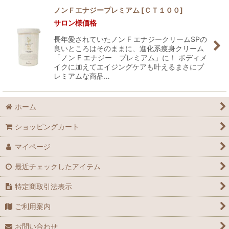
ノンＦエナジープレミアム
[
ＣＴ１００
]
サロン様価格
並び順
:
長年愛されていたノン F エナジークリームSPの
良いところはそのままに、進化系痩身クリーム
絞り込む
「ノン F エナジー プレミアム」に！ ボディメ
イクに加えてエイジングケアも叶えるまさにプ
レミアムな商品…
ホーム
ショッピングカート
マイページ
最近チェックしたアイテム
特定商取引法表示
ご利用案内
お問い合わせ