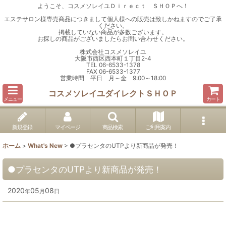
ようこそ、コスメソレイユＤｉｒｅｃｔ ＳＨＯＰへ！
エステサロン様専売商品につきまして個人様への販売は致しかねますのでご了承
ください。
掲載していない商品が多数ございます。
お探しの商品がございましたらお問い合わせください。
株式会社コスメソレイユ
大阪市西区西本町１丁目2-4
TEL 06-6533-1378
FAX 06-6533-1377
営業時間 平日 月～金 9:00～18:00
コスメソレイユダイレクトＳＨＯＰ
メニュー
カート
新規登録
マイページ
商品検索
ご利用案内
ホーム
>
What's New
>
●プラセンタのUTPより新商品が発売！
●プラセンタのUTPより新商品が発売！
2020
05
08
年
月
日