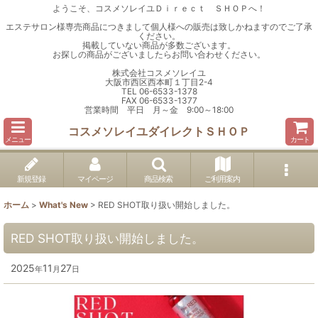
ようこそ、コスメソレイユＤｉｒｅｃｔ ＳＨＯＰへ！
エステサロン様専売商品につきまして個人様への販売は致しかねますのでご了承
ください。
掲載していない商品が多数ございます。
お探しの商品がございましたらお問い合わせください。
株式会社コスメソレイユ
大阪市西区西本町１丁目2-4
TEL 06-6533-1378
FAX 06-6533-1377
営業時間 平日 月～金 9:00～18:00
コスメソレイユダイレクトＳＨＯＰ
メニュー
カート
新規登録
マイページ
商品検索
ご利用案内
ホーム
>
What's New
>
RED SHOT取り扱い開始しました。
RED SHOT取り扱い開始しました。
2025
11
27
年
月
日