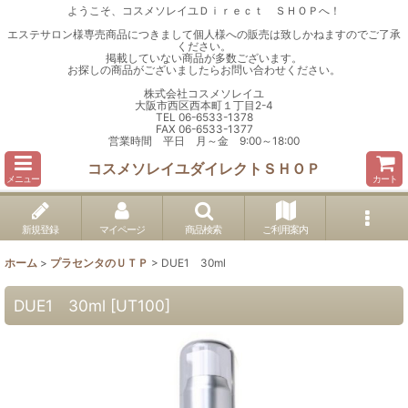
ようこそ、コスメソレイユＤｉｒｅｃｔ ＳＨＯＰへ！
エステサロン様専売商品につきまして個人様への販売は致しかねますのでご了承
ください。
掲載していない商品が多数ございます。
お探しの商品がございましたらお問い合わせください。
株式会社コスメソレイユ
大阪市西区西本町１丁目2-4
TEL 06-6533-1378
FAX 06-6533-1377
営業時間 平日 月～金 9:00～18:00
コスメソレイユダイレクトＳＨＯＰ
メニュー
カート
新規登録
マイページ
商品検索
ご利用案内
ホーム
>
プラセンタのＵＴＰ
>
DUE1 30ml
DUE1 30ml
[
UT100
]