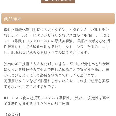
商品詳細
優れた抗酸化作用を持つ３大ビタミン、ビタミンＡ（パルミチン
酸レチノール）、ビタミンＣ（リン酸アスコルビルNa）、ビタミ
ンＥ（酢酸トコフェロール）の原液美容液。 美肌の大敵となる活
性酸素に対して抗酸化作用を発揮し、シミ、シワ、たるみ、ニキ
ビ、肌荒れなどあらゆる肌トラブルに働きかけます。
独自の加工技術「ＳＡＳ化※1」により、有用な成分を水と油が層
になった超微粒子カプセルで閉じ込めることで安定性を高め、層
がほどけるようにして必要な場所までじっくり届けます。
高濃度ビタミンなどで肌荒れしやすい方や、これまで効果を実感
できなかった方におすすめです。
※1 ＳＡＳ化＝超浸透システム（吸収性、持続性、安定性を高め
て刺激性を抑えるＵＴＰ独自の加工技術）
【全成分】