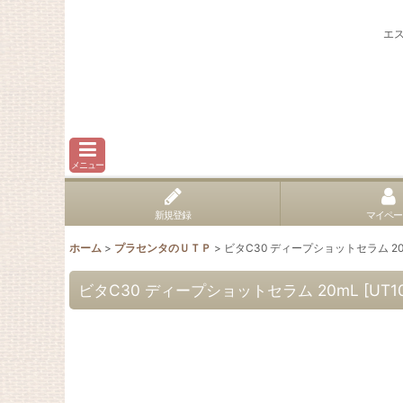
エ
メニュー
新規登録
マイペー
ホーム
>
プラセンタのＵＴＰ
>
ビタC30 ディープショットセラム 20
ビタC30 ディープショットセラム 20mL
[
UT1